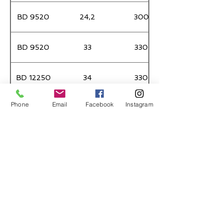
BD 9520
24,2
3000
BD 9520
33
3300
BD 12250
34
3300
Phone
Email
Facebook
Instagram
Sayfa 1 / 1
DEBİ AYARLARI
SİSLEME ŞEKLİ
AÇMA KAPAMA VAN